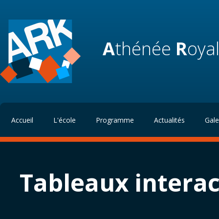
A
thénée
R
oya
Accueil
L'école
Programme
Actualités
Gale
Tableaux interac