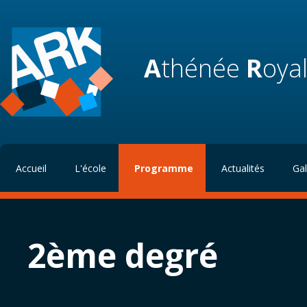
A
thénée
R
oya
Accueil
L'école
Programme
Actualités
Gal
2ème degré