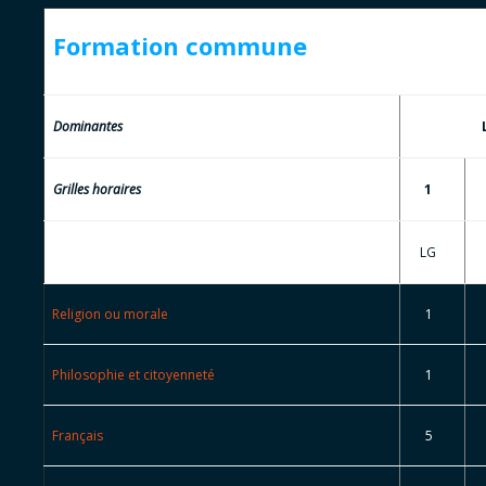
Formation commune
Dominantes
Grilles horaires
1
LG
Religion ou morale
1
Philosophie et citoyenneté
1
Français
5