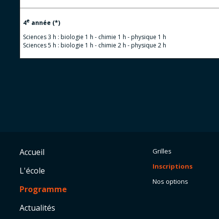
e
4
année (*)
Sciences 3 h : biologie 1 h - chimie 1 h - physique 1 h
Sciences 5 h : biologie 1 h - chimie 2 h - physique 2 h
Accueil
Grilles
Inscriptions
L'école
Nos options
Programme
Actualités