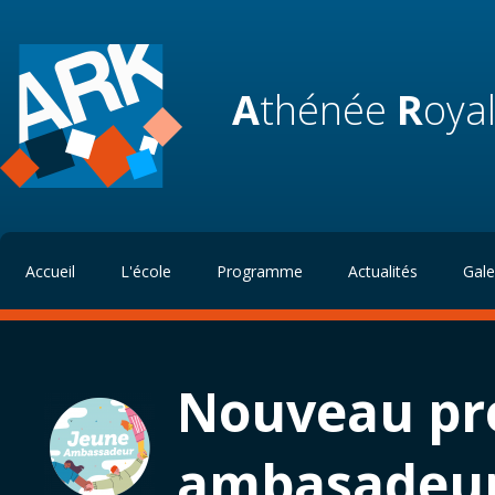
A
thénée
R
oya
Accueil
L'école
Programme
Actualités
Gale
Nouveau pro
ambasadeu