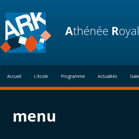
A
thénée
R
oya
Accueil
L'école
Programme
Actualités
Gale
menu