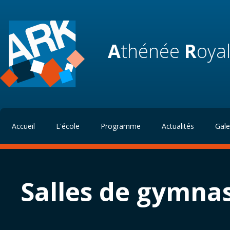
A
thénée
R
oya
Accueil
L'école
Programme
Actualités
Gale
Salles de gymna