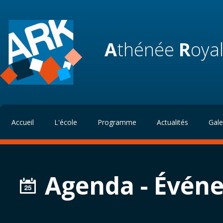
A
thénée
R
oya
Accueil
L'école
Programme
Actualités
Gale
Agenda - Évén