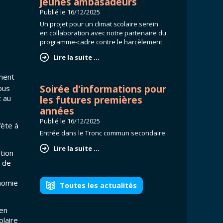
jeunes ambasadeurs
Adresses mails des professeurs et
éducateurs
Publié le
16/12/2025
Un projet pour un climat scolaire serein
Liste des éducateurs 2025/2026
en collaboration avec notre partenaire du
programme-cadre contre le harcèlement
formulaire de candidature comité de
l'APARK
Lire la suite ...
Harcèlement scolaire ?
nnent
Tous les documents
Soirée d'informations pour
ous
t au
les futures premières
années
Publié le
16/12/2025
fète à
Entrée dans le Tronc commun secondaire
Lire la suite ...
tion
s de
onomie
Toutes les actualités
 en
olaire