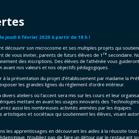
ertes
jeudi 6 février 2020 à partir de 18 h !
ent découvrir son microcosme et ses multiples projets qui soutie
re
ent de vous inviter, parents de futurs élèves de 1
secondaire. N
nnement des inscriptions. Des élèves de l’athénée vous guideron
 en avant nos valeurs et nos objectifs pédagogiques.
er à la présentation du projet d’établissement par madame la Pré
exposer les grandes lignes du règlement d’ordre intérieur.
ivers ateliers où l’accent sera mis sur les cours et leur organisa
umériques mettant en avant les usages innovants des Technologie
ourrez aussi les nombreuses activités animées par les équipes
s artistiques et sociétaux qui soutiennent les élèves, visant aut
les apprentissages en découvrant les aides à la réussite tout
pédagogique. N’oubliez pas de faire un détour par le restaurant sc