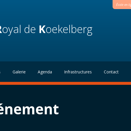
École en l
R
oyal de
K
oekelberg
s
Galerie
Agenda
Infrastructures
Contact
vénement