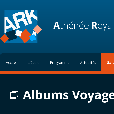
A
thénée
R
oya
Accueil
L'école
Programme
Actualités
Gal
Albums Voyages