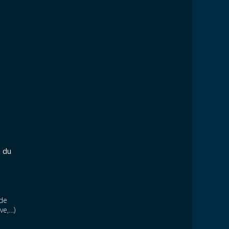
n du
 de
ve,…)