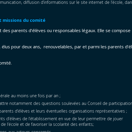
unication, diffusion d’informations sur le site internet de l’école, dan
t missions du comité
t des parents d’élèves ou responsables légaux. Elle se compose
lus pour deux ans, renouvelables, par et parmi les parents d’é
omité.
érale au moins une fois par an ;
attre notamment des questions soulevées au Conseil de participation
 parents d’élèves et leurs éventuelles organisations représentatives ;
ents d’élèves de l’établissement en vue de leur permettre de jouer
e l’école et de favoriser la scolarité des enfants;
tions aux acteurs concernés.