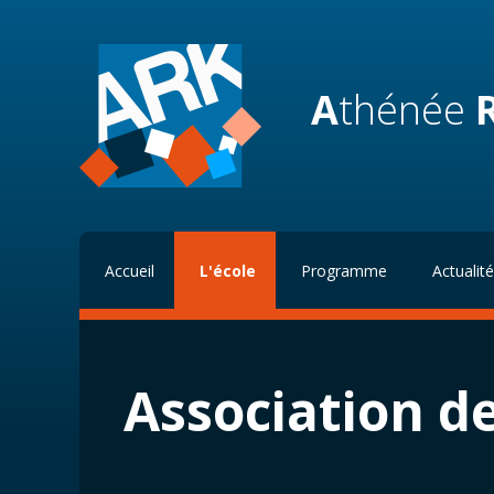
A
thénée
Accueil
L'école
Programme
Actualit
Association d