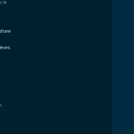
s le
 d’une
lèves
 ;