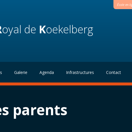
École en l
R
oyal de
K
oekelberg
és
Galerie
Agenda
Infrastructures
Contact
es parents