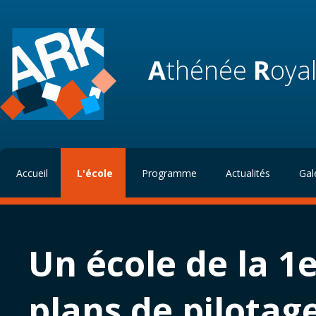
A
thénée
R
oya
Accueil
L'école
Programme
Actualités
Gal
Un école de la 1
plans de pilotag