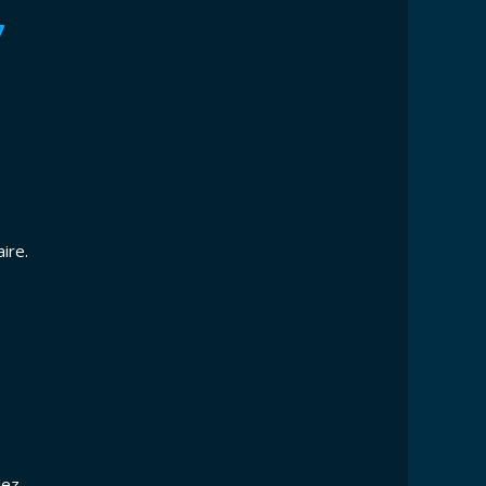
7
ire.
dez-