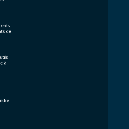
rents
nts de
utils
ie à
e
endre