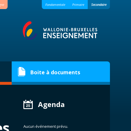
igne
Fondamentale
Primaire
Secondaire
Boite à documents
Voici une sélection de documents utiles. Les
documents les plus récents sont mis en avant.
Agenda
Bienvenue à l'ARK ! Qui fait quoi et où ?
Comment demander une aide à la réussite
es
?
Aucun événement prévu.