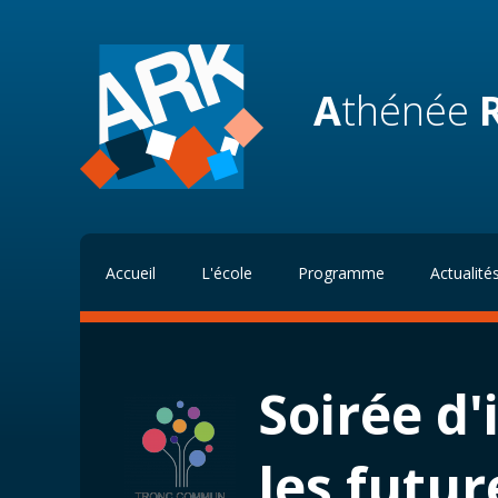
A
thénée
Accueil
L'école
Programme
Actualité
Soirée d
les futu