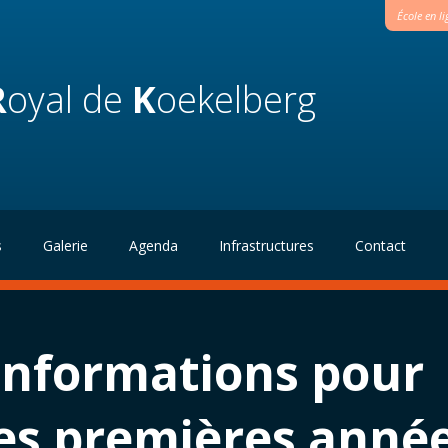
École en l
R
oyal de
K
oekelberg
s
Galerie
Agenda
Infrastructures
Contact
'informations pour
res premières anné