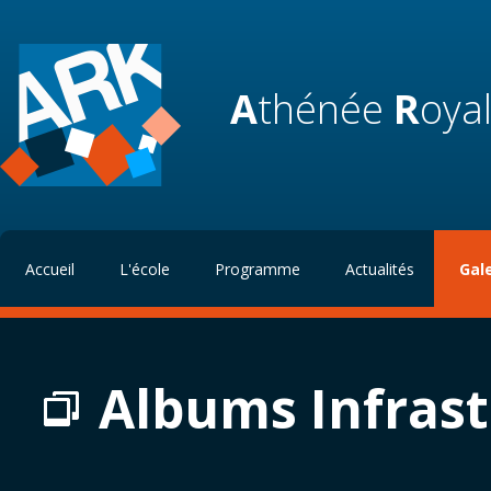
A
thénée
R
oya
Accueil
L'école
Programme
Actualités
Gal
Albums Infrast