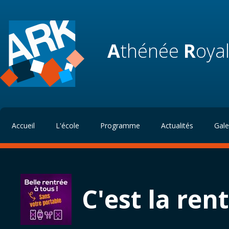
A
thénée
R
oya
Accueil
L'école
Programme
Actualités
Gale
C'est la rent